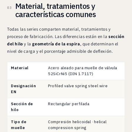
Material, tratamientos y
03
características comunes
Todas las series comparten material, tratamientos y
proceso de fabricación. Las diferencias están en la
sección
del hilo
y la
geometría de la espira
, que determinan el
nivel de carga y el porcentaje admisible de deflexión.
Características
Material
Acero aleado para muelle de válvula
comunes
52SiCrNi5 (DIN 1.7117)
a
Designación
Profiled valve spring steel wire
las
EN
8
series
Sección de
Rectangular perfilada
·
hilo
material,
tratamientos
Tipo de
Compresión helicoidal · helical
muelle
compression spring
y