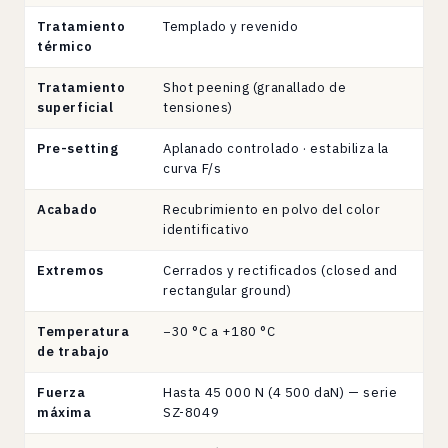
geometría.
Tratamiento
Templado y revenido
térmico
Tratamiento
Shot peening (granallado de
superficial
tensiones)
Pre-setting
Aplanado controlado · estabiliza la
curva F/s
Acabado
Recubrimiento en polvo del color
identificativo
Extremos
Cerrados y rectificados (closed and
rectangular ground)
Temperatura
−30 °C a +180 °C
de trabajo
Fuerza
Hasta 45 000 N (4 500 daN) — serie
máxima
SZ-8049