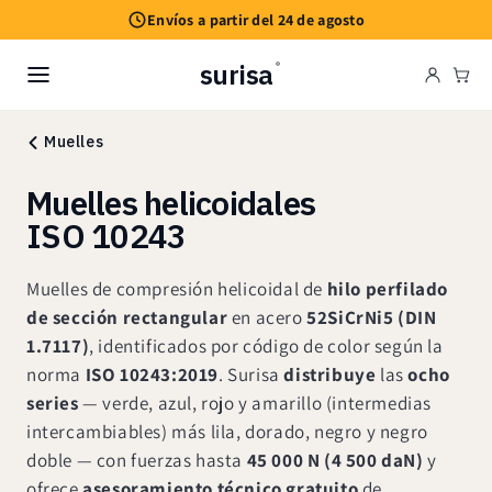
Ir
Envíos a partir del 24 de agosto
directamente
al contenido
surisa
®
Carr
Muelles
Muelles helicoidales
ISO 10243
Muelles de compresión helicoidal de
hilo perfilado
de sección rectangular
en acero
52SiCrNi5 (DIN
1.7117)
, identificados por código de color según la
norma
ISO 10243:2019
. Surisa
distribuye
las
ocho
series
— verde, azul, rojo y amarillo (intermedias
intercambiables) más lila, dorado, negro y negro
doble — con fuerzas hasta
45 000 N (4 500 daN)
y
ofrece
asesoramiento técnico gratuito
de