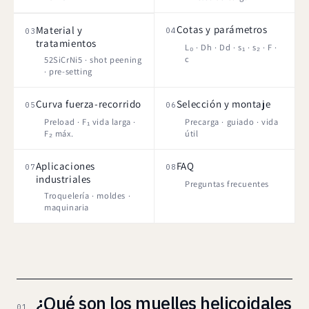
Cotas y parámetros
Material y
04
03
tratamientos
L₀ · Dh · Dd · s₁ · s₂ · F ·
c
52SiCrNi5 · shot peening
· pre-setting
Curva fuerza-recorrido
Selección y montaje
05
06
Preload · F₁ vida larga ·
Precarga · guiado · vida
F₂ máx.
útil
Aplicaciones
FAQ
07
08
industriales
Preguntas frecuentes
Troquelería · moldes ·
maquinaria
¿Qué son los muelles helicoidales
01