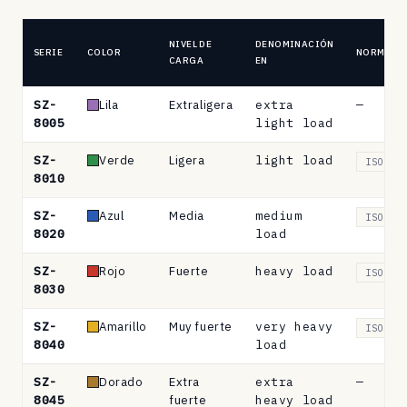
NIVEL DE
DENOMINACIÓN
SERIE
COLOR
NORMA
CARGA
EN
Las
SZ-
Lila
Extraligera
extra
—
ocho
8005
light load
series
SZ-
Verde
Ligera
light load
de
ISO 10
8010
muelles
helicoidales
SZ-
Azul
Media
medium
ISO 10
ISO
8020
load
10243
por
SZ-
Rojo
Fuerte
heavy load
ISO 10
8030
código
de
SZ-
Amarillo
Muy fuerte
very heavy
ISO 10
color.
8040
load
SZ-
Dorado
Extra
extra
—
8045
fuerte
heavy load