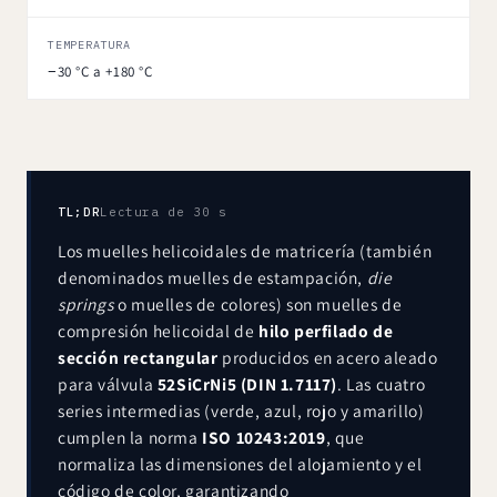
TEMPERATURA
−30 °C a +180 °C
TL;DR
Lectura de 30 s
Los muelles helicoidales de matricería (también
denominados muelles de estampación,
die
springs
o muelles de colores) son muelles de
compresión helicoidal de
hilo perfilado de
sección rectangular
producidos en acero aleado
para válvula
52SiCrNi5 (DIN 1.7117)
. Las cuatro
series intermedias (verde, azul, rojo y amarillo)
cumplen la norma
ISO 10243:2019
, que
normaliza las dimensiones del alojamiento y el
código de color, garantizando