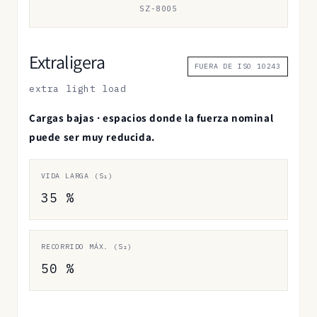
SZ-8005
Extraligera
FUERA DE ISO 10243
extra light load
Cargas bajas · espacios donde la fuerza nominal
puede ser muy reducida.
VIDA LARGA (S₁)
35 %
RECORRIDO MÁX. (S₂)
50 %