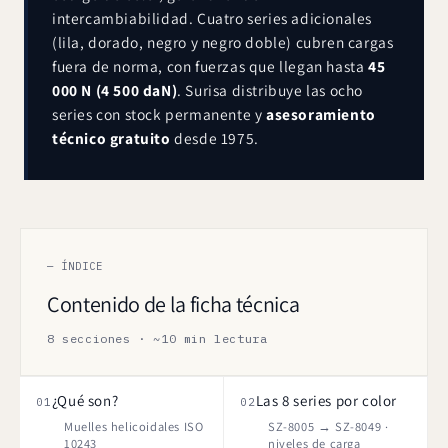
intercambiabilidad. Cuatro series adicionales
(lila, dorado, negro y negro doble) cubren cargas
fuera de norma, con fuerzas que llegan hasta
45
000 N (4 500 daN)
. Surisa distribuye las ocho
series con stock permanente y
asesoramiento
técnico gratuito
desde 1975.
— ÍNDICE
Contenido de la ficha técnica
8 secciones · ~10 min lectura
¿Qué son?
Las 8 series por color
01
02
Muelles helicoidales ISO
SZ-8005 → SZ-8049 ·
10243
niveles de carga