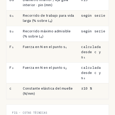
tolerancias.
interior · pin (mm)
s₁
Recorrido de trabajo para vida
según serie
larga (% sobre L₀)
s₂
Recorrido máximo admisible
según serie
(% sobre L₀)
F₁
Fuerza en N en el punto s₁
calculada
desde c y
s₁
F₂
Fuerza en N en el punto s₂
calculada
desde c y
s₂
c
Constante elástica del muelle
±10 %
(N/mm)
FIG · COTAS TÉCNICAS