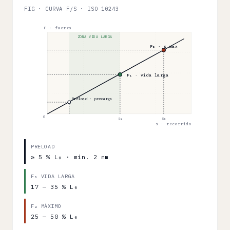
FIG · CURVA F/S · ISO 10243
F · fuerza
ZONA VIDA LARGA
F₂ · s_max
F₁ · vida larga
Preload · precarga
0
s₁
s₂
s · recorrido
PRELOAD
≥ 5 % L₀ · mín. 2 mm
F₁ VIDA LARGA
17 — 35 % L₀
F₂ MÁXIMO
25 — 50 % L₀