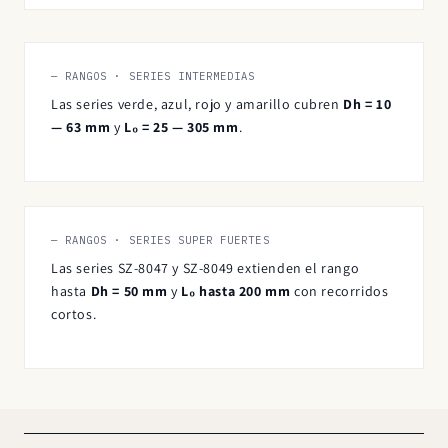
— RANGOS · SERIES INTERMEDIAS
Las series verde, azul, rojo y amarillo cubren
Dh = 10
— 63 mm
y
L₀ = 25 — 305 mm
.
— RANGOS · SERIES SUPER FUERTES
Las series SZ-8047 y SZ-8049 extienden el rango
hasta
Dh = 50 mm
y
L₀ hasta 200 mm
con recorridos
cortos.