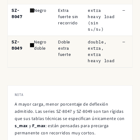
SZ-
Negro
Extra
extra
—
8047
fuerte sin
heavy load
recorrido
(sin
s₁/s₂)
SZ-
Negro
Doble
double,
—
8049
doble
extra
extra,
fuerte
extra
heavy load
NOTA
A mayor carga, menor porcentaje de deflexión
admitido. Las series SZ-8047 y SZ-8049 son tan rígidas
que sus tablas técnicas se especifican únicamente con
s_max
y
F_max
: están pensadas para precarga
permanente con recorridos muy cortos.