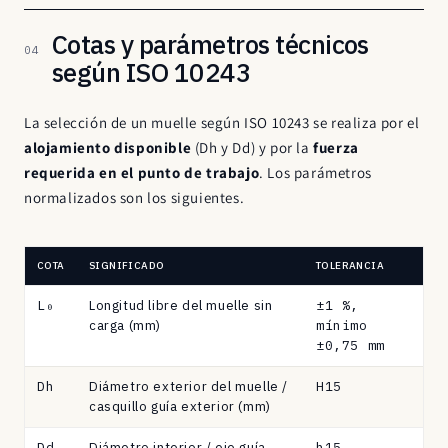
Cotas y parámetros técnicos
04
según ISO 10243
La selección de un muelle según ISO 10243 se realiza por el
alojamiento disponible
(Dh y Dd) y por la
fuerza
requerida en el punto de trabajo
. Los parámetros
normalizados son los siguientes.
COTA
SIGNIFICADO
TOLERANCIA
Parámetros
L₀
Longitud libre del muelle sin
±1 %,
normalizados
carga (mm)
mínimo
ISO
±0,75 mm
10243
Dh
Diámetro exterior del muelle /
H15
·
casquillo guía exterior (mm)
cotas
y
Dd
Diámetro interior / eje guía
h15